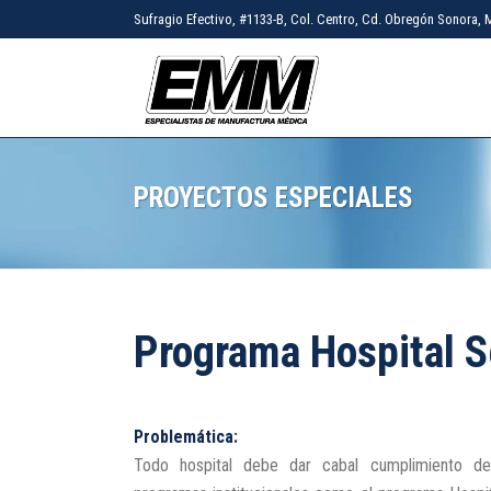
Sufragio Efectivo, #1133-B, Col. Centro, Cd. Obregón Sonora, M
PROYECTOS ESPECIALES
Programa Hospital 
Problemática:
Todo hospital debe dar cabal cumplimiento de 