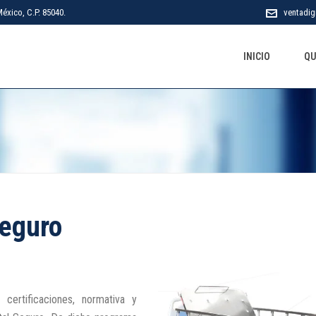
éxico, C.P. 85040.
ventadig
INICIO
QU
Seguro
certificaciones, normativa y